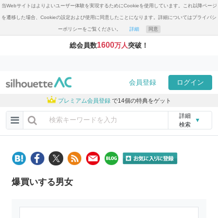
当Webサイトはよりよいユーザー体験を実現するためにCookieを使用しています。これ以降ページ
を遷移した場合、Cookieの設定および使用に同意したことになります。詳細についてはプライバシ
ーポリシーをご覧ください。
詳細
同意
1600
総会員数
万人
突破！
会員登録
ログイン
プレミアム会員登録
で14個の特典をゲット
詳細
▼
検索
爆買いする男女