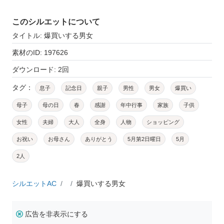
このシルエットについて
タイトル: 爆買いする男女
素材のID: 197626
ダウンロード: 2回
タグ：
息子
記念日
親子
男性
男女
爆買い
母子
母の日
春
感謝
年中行事
家族
子供
女性
夫婦
大人
全身
人物
ショッピング
お祝い
お母さん
ありがとう
5月第2日曜日
5月
2人
シルエットAC
爆買いする男女
広告を非表示にする