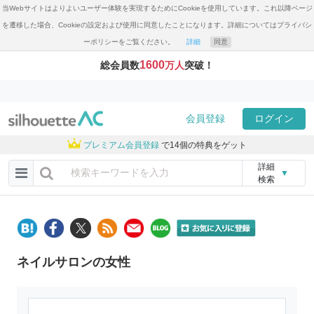
当Webサイトはよりよいユーザー体験を実現するためにCookieを使用しています。これ以降ページ
を遷移した場合、Cookieの設定および使用に同意したことになります。詳細についてはプライバシ
ーポリシーをご覧ください。
詳細
同意
1600
総会員数
万人
突破！
会員登録
ログイン
プレミアム会員登録
で14個の特典をゲット
詳細
▼
検索
ネイルサロンの女性