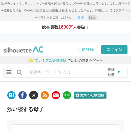
当Webサイトはよりよいユーザー体験を実現するためにCookieを使用しています。これ以降ページ
を遷移した場合、Cookieの設定および使用に同意したことになります。詳細についてはプライバシ
ーポリシーをご覧ください。
詳細
同意
1600
総会員数
万人
突破！
会員登録
ログイン
プレミアム会員登録
で14個の特典をゲット
詳細
▼
検索
添い寝する母子