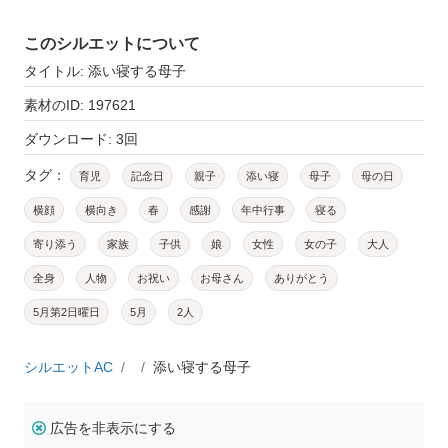
このシルエットについて
タイトル: 添い寝する母子
素材のID: 197621
ダウンロード: 3回
タグ：
育児
記念日
親子
添い寝
母子
母の日
横顔
横向き
春
感謝
年中行事
寝る
寄り添う
家族
子供
娘
女性
女の子
大人
全身
人物
お祝い
お母さん
ありがとう
5月第2日曜日
5月
2人
シルエットAC
添い寝する母子
広告を非表示にする