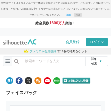
当Webサイトはよりよいユーザー体験を実現するためにCookieを使用しています。これ以降ページ
を遷移した場合、Cookieの設定および使用に同意したことになります。詳細についてはプライバシ
ーポリシーをご覧ください。
詳細
同意
1600
総会員数
万人
突破！
会員登録
ログイン
プレミアム会員登録
で14個の特典をゲット
詳細
▼
検索
フェイスパック