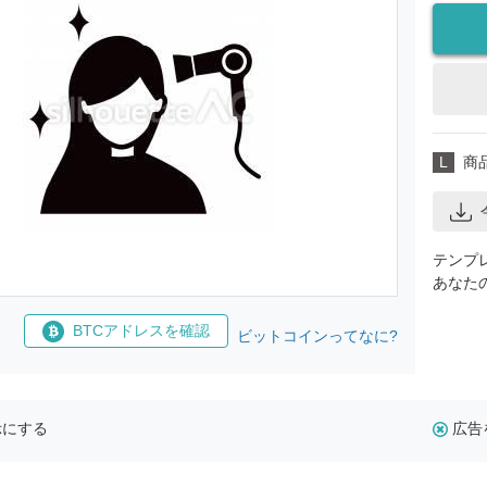
L
商
テンプ
あなた
BTCアドレスを確認
ビットコインってなに?
示にする
広告