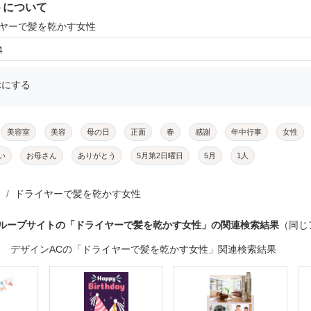
トについて
イヤーで髪を乾かす女性
4
示にする
美容室
美容
母の日
正面
春
感謝
年中行事
女性
い
お母さん
ありがとう
5月第2日曜日
5月
1人
ドライヤーで髪を乾かす女性
グループサイトの「ドライヤーで髪を乾かす女性」の関連検索結果
（同じ
デザインACの「ドライヤーで髪を乾かす女性」関連検索結果