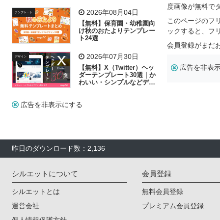
飾り付け素材が揃う
度画像が無料で
2026年08月04日
テンプレート
このページのフ
【無料】保育園・幼稚園向
け秋のおたよりテンプレー
ックすると、フ
ト24選
会員登録がまだ
2026年07月30日
デザイン
広告を非表
【無料】X（Twitter）ヘッ
ダーテンプレート30選｜か
わいい・シンプルなどデザ
イン別に紹介
広告を非表示にする
昨日のダウンロード数：2,136
シルエットについて
会員登録
シルエットとは
無料会員登録
運営会社
プレミアム会員登録
個人情報保護方針