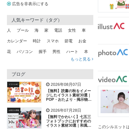
広告を非表示にする
人気キーワード（タグ）
人
プール
海
家
電話
女性
車
カレンダー
時計
スマホ
節電
お金
花
パソコン
握手
男性
ハート
本
もっと見る
矢印
猫
手
メール
トラック
木
犬
吹き出し
カメラ
星
プレゼント
ブログ
飛行機
グラフ
ビル
魚
家族
書類
2026年08月07日
イラストAC
【無料】読書の秋をイメー
歩く
工場
会社
太陽
キラキラ
ジしたイラスト素材30選｜
POP・おたより・掲示物に
おすすめ
人物
虫眼鏡
花火
電車
ビジネス
2026年07月28日
お役立ち情報
子供
作業員
葉
相談
ピクトグラム
【無料でかわいく】七五三
フォトブックにおすすめの
イラスト素材30選｜和風の
このシルエットは