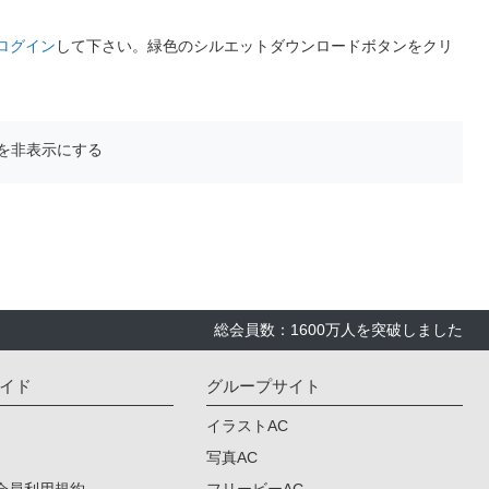
ログイン
して下さい。緑色のシルエットダウンロードボタンをクリ
を非表示にする
総会員数：1600万人を突破しました
イド
グループサイト
イラストAC
写真AC
会員利用規約
フリービーAC