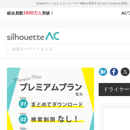
当Webサイトはよりよいユーザー体験を実現するためにCookieを使
1600
AC
総会員数
万人
突破！
ドライヤー