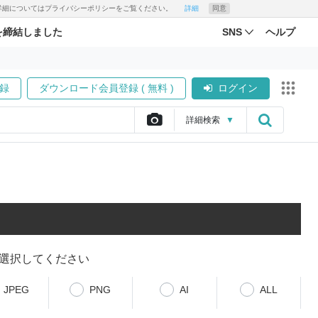
す。詳細についてはプライバシーポリシーをご覧ください。
詳細
同意
を締結しました
SNS
ヘルプ
録
ダウンロード会員登録 ( 無料 )
ログイン
詳細
検索
▼
選択してください
JPEG
PNG
AI
ALL