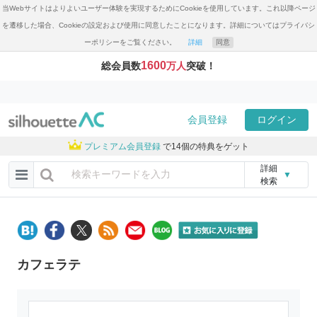
当Webサイトはよりよいユーザー体験を実現するためにCookieを使用しています。これ以降ページ
を遷移した場合、Cookieの設定および使用に同意したことになります。詳細についてはプライバシ
ーポリシーをご覧ください。
詳細
同意
1600
総会員数
万人
突破！
会員登録
ログイン
プレミアム会員登録
で14個の特典をゲット
詳細
▼
検索
カフェラテ