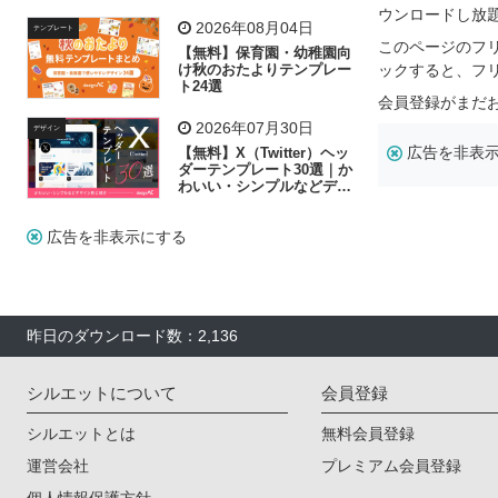
飾り付け素材が揃う
ウンロードし放
2026年08月04日
テンプレート
このページのフ
【無料】保育園・幼稚園向
け秋のおたよりテンプレー
ックすると、フ
ト24選
会員登録がまだ
2026年07月30日
デザイン
広告を非表
【無料】X（Twitter）ヘッ
ダーテンプレート30選｜か
わいい・シンプルなどデザ
イン別に紹介
広告を非表示にする
昨日のダウンロード数：2,136
シルエットについて
会員登録
シルエットとは
無料会員登録
運営会社
プレミアム会員登録
個人情報保護方針