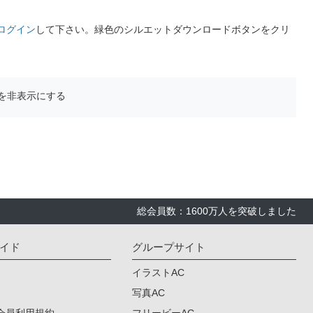
ログイン
して下さい。緑色のシルエットダウンロードボタンをクリ
を非表示にする
総会員数：1600万人を突破しました
イド
グループサイト
イラストAC
写真AC
会員利用規約
フリービーAC