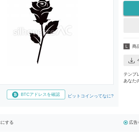
L
商
テンプ
あなた
BTCアドレスを確認
ビットコインってなに?
示にする
広告