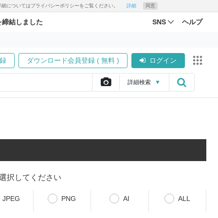
す。詳細についてはプライバシーポリシーをご覧ください。
詳細
同意
を締結しました
SNS
ヘルプ
録
ダウンロード会員登録 ( 無料 )
ログイン
詳細
検索
▼
選択してください
JPEG
PNG
AI
ALL