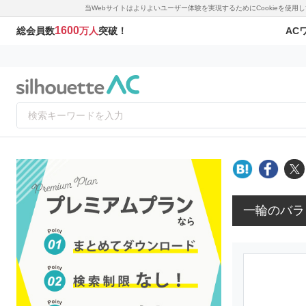
当Webサイトはよりよいユーザー体験を実現するためにCookieを使
1600
AC
総会員数
万人
突破！
一輪のバラ