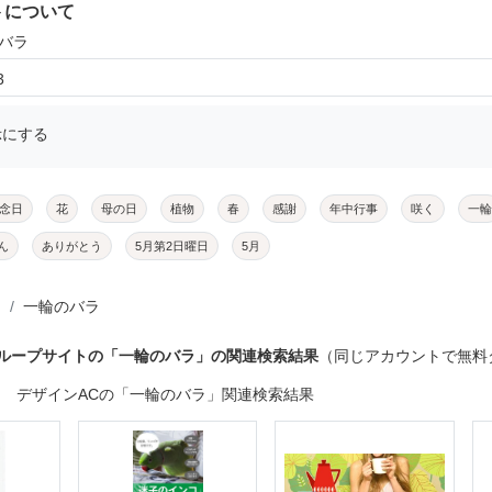
トについて
のバラ
3
示にする
念日
花
母の日
植物
春
感謝
年中行事
咲く
一輪
ん
ありがとう
5月第2日曜日
5月
一輪のバラ
グループサイトの「一輪のバラ」の関連検索結果
（同じアカウントで無料
デザインACの「一輪のバラ」関連検索結果