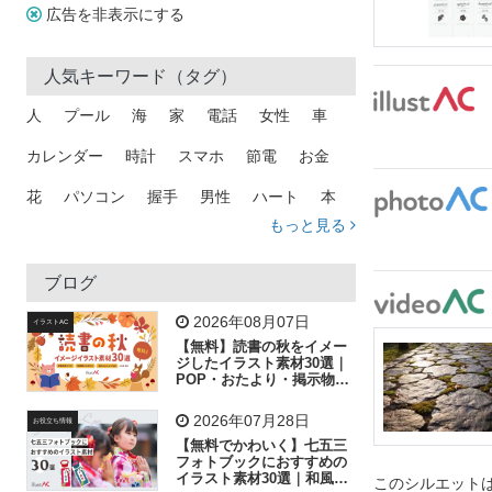
広告を非表示にする
人気キーワード（タグ）
人
プール
海
家
電話
女性
車
カレンダー
時計
スマホ
節電
お金
花
パソコン
握手
男性
ハート
本
もっと見る
矢印
猫
手
メール
トラック
木
犬
吹き出し
カメラ
星
プレゼント
ブログ
飛行機
グラフ
ビル
魚
家族
書類
2026年08月07日
イラストAC
【無料】読書の秋をイメー
歩く
工場
会社
太陽
キラキラ
ジしたイラスト素材30選｜
POP・おたより・掲示物に
おすすめ
人物
虫眼鏡
花火
電車
ビジネス
2026年07月28日
お役立ち情報
子供
作業員
葉
相談
ピクトグラム
【無料でかわいく】七五三
フォトブックにおすすめの
イラスト素材30選｜和風の
このシルエットは