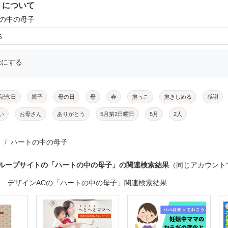
トについて
トの中の母子
6
示にする
記念日
親子
母の日
母
春
抱っこ
抱きしめる
感謝
い
お母さん
ありがとう
5月第2日曜日
5月
2人
ハートの中の母子
グループサイトの「ハートの中の母子」の関連検索結果
（同じアカウント
デザインACの「ハートの中の母子」関連検索結果