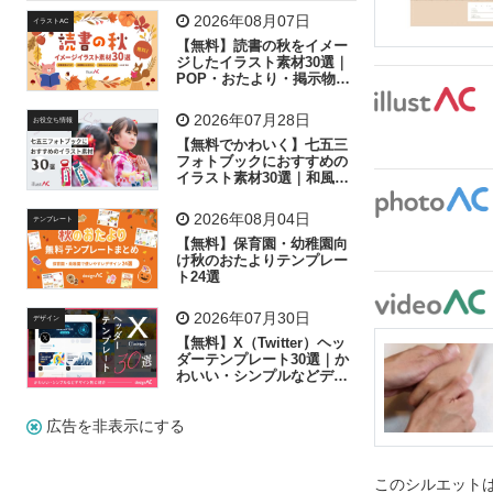
飛行機
グラフ
ビル
魚
家族
書類
2026年08月07日
イラストAC
【無料】読書の秋をイメー
歩く
工場
会社
太陽
キラキラ
ジしたイラスト素材30選｜
POP・おたより・掲示物に
おすすめ
人物
虫眼鏡
花火
電車
ビジネス
2026年07月28日
お役立ち情報
子供
作業員
葉
相談
ピクトグラム
【無料でかわいく】七五三
フォトブックにおすすめの
イラスト素材30選｜和風の
飾り付け素材が揃う
2026年08月04日
テンプレート
【無料】保育園・幼稚園向
け秋のおたよりテンプレー
ト24選
2026年07月30日
デザイン
【無料】X（Twitter）ヘッ
ダーテンプレート30選｜か
わいい・シンプルなどデザ
イン別に紹介
広告を非表示にする
このシルエットは