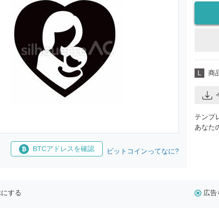
L
商
テンプ
あなた
BTCアドレスを確認
ビットコインってなに?
示にする
広告