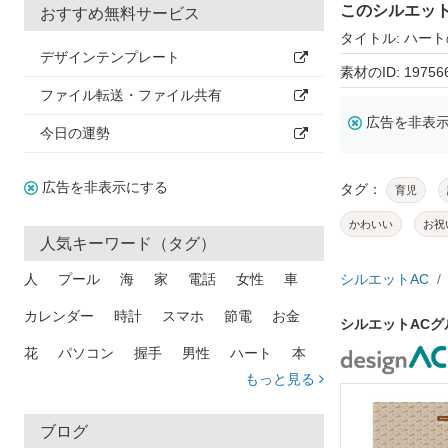
このシルエッ
おすすめ無料サービス
タイトル: ハー
デザインテンプレート
素材のID: 19756
ファイル転送・ファイル共有
広告を非表
今日の運勢
広告を非表示にする
タグ：
育児
かわいい
お祝
人気キーワード（タグ）
人
プール
海
家
電話
女性
車
シルエットAC
カレンダー
時計
スマホ
節電
お金
シルエットAC
花
パソコン
握手
男性
ハート
本
もっと見る
矢印
猫
手
メール
トラック
木
犬
吹き出し
カメラ
星
プレゼント
ブログ