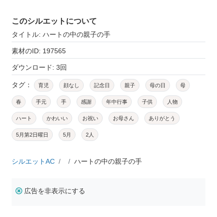
このシルエットについて
タイトル: ハートの中の親子の手
素材のID: 197565
ダウンロード: 3回
タグ：
育児
顔なし
記念日
親子
母の日
母
春
手元
手
感謝
年中行事
子供
人物
ハート
かわいい
お祝い
お母さん
ありがとう
5月第2日曜日
5月
2人
シルエットAC
ハートの中の親子の手
広告を非表示にする