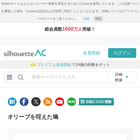
当Webサイトはよりよいユーザー体験を実現するためにCookieを使用しています。これ以降ページ
を遷移した場合、Cookieの設定および使用に同意したことになります。詳細についてはプライバシ
ーポリシーをご覧ください。
詳細
同意
1600
総会員数
万人
突破！
会員登録
ログイン
プレミアム会員登録
で14個の特典をゲット
詳細
▼
検索
オリーブを咥えた鳩