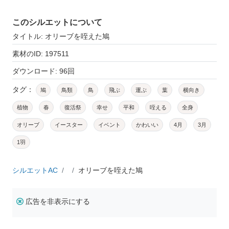
このシルエットについて
タイトル: オリーブを咥えた鳩
素材のID: 197511
ダウンロード: 96回
タグ：
鳩
鳥類
鳥
飛ぶ
運ぶ
葉
横向き
植物
春
復活祭
幸せ
平和
咥える
全身
オリーブ
イースター
イベント
かわいい
4月
3月
1羽
シルエットAC
オリーブを咥えた鳩
広告を非表示にする