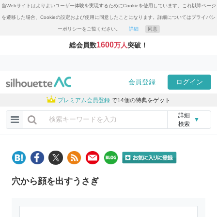
当Webサイトはよりよいユーザー体験を実現するためにCookieを使用しています。これ以降ページ
を遷移した場合、Cookieの設定および使用に同意したことになります。詳細についてはプライバシ
ーポリシーをご覧ください。
詳細
同意
1600
総会員数
万人
突破！
会員登録
ログイン
プレミアム会員登録
で14個の特典をゲット
詳細
▼
検索
穴から顔を出すうさぎ