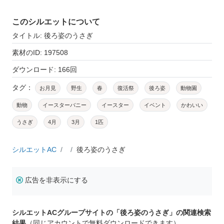
このシルエットについて
タイトル: 後ろ姿のうさぎ
素材のID: 197508
ダウンロード: 166回
タグ：
お月見
野生
春
復活祭
後ろ姿
動物園
動物
イースターバニー
イースター
イベント
かわいい
うさぎ
4月
3月
1匹
シルエットAC
後ろ姿のうさぎ
広告を非表示にする
シルエットACグループサイトの「後ろ姿のうさぎ」の関連検索
結果
（同じアカウントで無料ダウンロードできます）