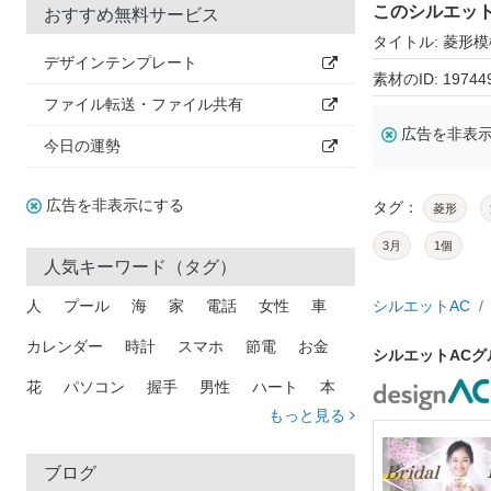
このシルエッ
おすすめ無料サービス
タイトル: 菱形
デザインテンプレート
素材のID: 19744
ファイル転送・ファイル共有
広告を非表
今日の運勢
広告を非表示にする
タグ：
菱形
3月
1個
人気キーワード（タグ）
人
プール
海
家
電話
女性
車
シルエットAC
カレンダー
時計
スマホ
節電
お金
シルエットAC
花
パソコン
握手
男性
ハート
本
もっと見る
矢印
猫
手
メール
トラック
木
犬
吹き出し
カメラ
星
プレゼント
ブログ