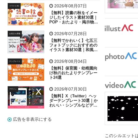
飛行機
グラフ
ビル
魚
家族
書類
2026年08月07日
イラストAC
【無料】読書の秋をイメー
歩く
工場
会社
太陽
キラキラ
ジしたイラスト素材30選｜
POP・おたより・掲示物に
おすすめ
人物
虫眼鏡
花火
電車
ビジネス
2026年07月28日
お役立ち情報
子供
作業員
葉
相談
ピクトグラム
【無料でかわいく】七五三
フォトブックにおすすめの
イラスト素材30選｜和風の
飾り付け素材が揃う
2026年08月04日
テンプレート
【無料】保育園・幼稚園向
け秋のおたよりテンプレー
ト24選
2026年07月30日
デザイン
【無料】X（Twitter）ヘッ
ダーテンプレート30選｜か
わいい・シンプルなどデザ
イン別に紹介
広告を非表示にする
このシルエットは