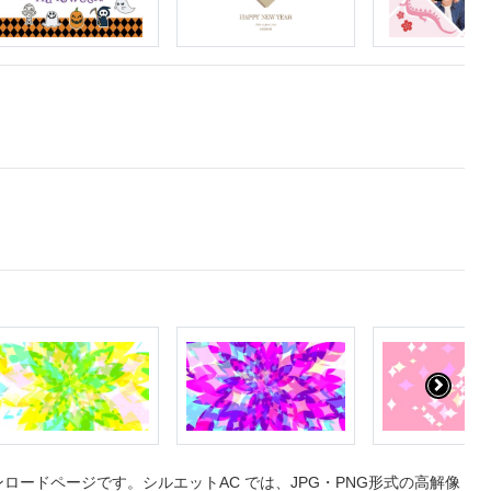
ードページです。シルエットAC では、JPG・PNG形式の高解像