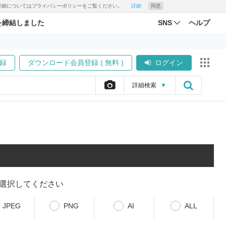
す。詳細についてはプライバシーポリシーをご覧ください。
詳細
同意
を締結しました
SNS
ヘルプ
録
ダウンロード会員登録 ( 無料 )
ログイン
詳細
検索
▼
選択してください
JPEG
PNG
AI
ALL