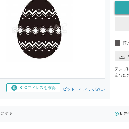
L
商
テンプ
あなた
BTCアドレスを確認
ビットコインってなに?
示にする
広告