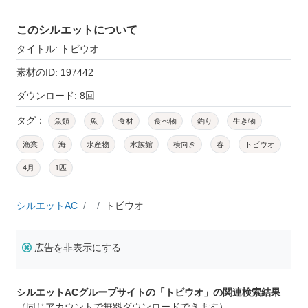
このシルエットについて
タイトル: トビウオ
素材のID: 197442
ダウンロード: 8回
タグ：
魚類
魚
食材
食べ物
釣り
生き物
漁業
海
水産物
水族館
横向き
春
トビウオ
4月
1匹
シルエットAC
トビウオ
広告を非表示にする
シルエットACグループサイトの「トビウオ」の関連検索結果
（同じアカウントで無料ダウンロードできます）