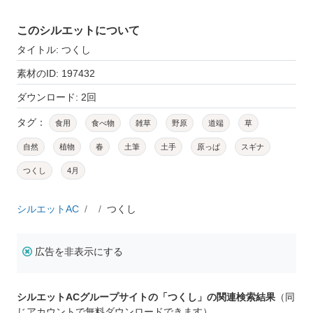
このシルエットについて
タイトル: つくし
素材のID: 197432
ダウンロード: 2回
タグ：
食用
食べ物
雑草
野原
道端
草
自然
植物
春
土筆
土手
原っぱ
スギナ
つくし
4月
シルエットAC
つくし
広告を非表示にする
シルエットACグループサイトの「つくし」の関連検索結果
（同
じアカウントで無料ダウンロードできます）