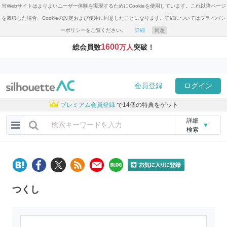
当Webサイトはよりよいユーザー体験を実現するためにCookieを使用しています。これ以降ページ
を遷移した場合、Cookieの設定および使用に同意したことになります。詳細についてはプライバシ
ーポリシーをご覧ください。
詳細
同意
1600
総会員数
万人
突破！
会員登録
ログイン
プレミアム会員登録
で14個の特典をゲット
詳細
▼
検索
つくし