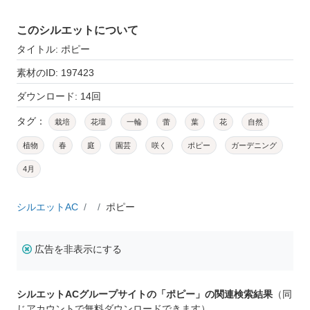
このシルエットについて
タイトル: ポピー
素材のID: 197423
ダウンロード: 14回
タグ：
栽培
花壇
一輪
蕾
葉
花
自然
植物
春
庭
園芸
咲く
ポピー
ガーデニング
4月
シルエットAC
ポピー
広告を非表示にする
シルエットACグループサイトの「ポピー」の関連検索結果
（同
じアカウントで無料ダウンロードできます）