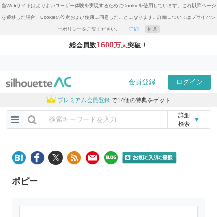
当Webサイトはよりよいユーザー体験を実現するためにCookieを使用しています。これ以降ページ
を遷移した場合、Cookieの設定および使用に同意したことになります。詳細についてはプライバシ
ーポリシーをご覧ください。
詳細
同意
1600
総会員数
万人
突破！
会員登録
ログイン
プレミアム会員登録
で14個の特典をゲット
詳細
▼
検索
ポピー