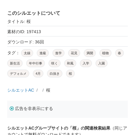
このシルエットについて
タイトル: 桜
素材のID: 197413
ダウンロード: 36回
タグ：
太線
進級
進学
花見
満開
植物
春
新生活
年中行事
咲く
和風
入学
入園
デフォルメ
4月
白抜き
桜
シルエットAC
桜
広告を非表示にする
シルエットACグループサイトの「桜」の関連検索結果
（同じア
カウントで無料ダウンロードできます）