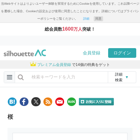
当Webサイトはよりよいユーザー体験を実現するためにCookieを使用しています。これ以降ページ
を遷移した場合、Cookieの設定および使用に同意したことになります。詳細についてはプライバシ
ーポリシーをご覧ください。
詳細
同意
1600
総会員数
万人
突破！
会員登録
ログイン
プレミアム会員登録
で14個の特典をゲット
詳細
▼
検索
桜