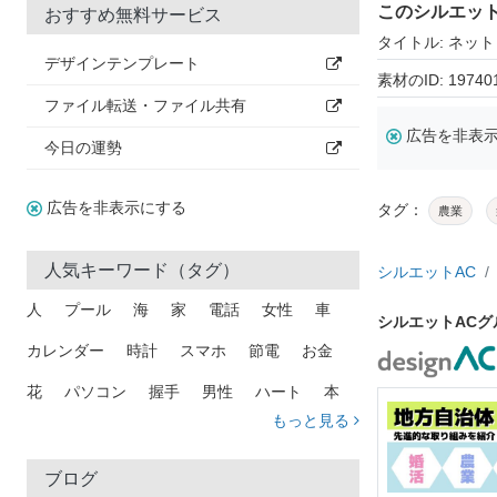
このシルエッ
おすすめ無料サービス
タイトル: ネット
デザインテンプレート
素材のID: 19740
ファイル転送・ファイル共有
広告を非表
今日の運勢
広告を非表示にする
タグ：
農業
人気キーワード（タグ）
シルエットAC
人
プール
海
家
電話
女性
車
シルエットAC
カレンダー
時計
スマホ
節電
お金
花
パソコン
握手
男性
ハート
本
もっと見る
矢印
猫
手
メール
トラック
木
犬
吹き出し
カメラ
星
プレゼント
ブログ