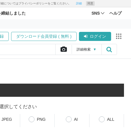
す。詳細についてはプライバシーポリシーをご覧ください。
詳細
同意
を締結しました
SNS
ヘルプ
録
ダウンロード会員登録 ( 無料 )
ログイン
詳細
検索
▼
選択してください
JPEG
PNG
AI
ALL