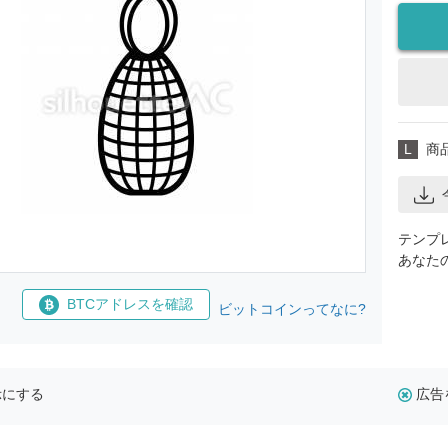
L
商
テンプ
あなた
BTCアドレスを確認
ビットコインってなに?
示にする
広告