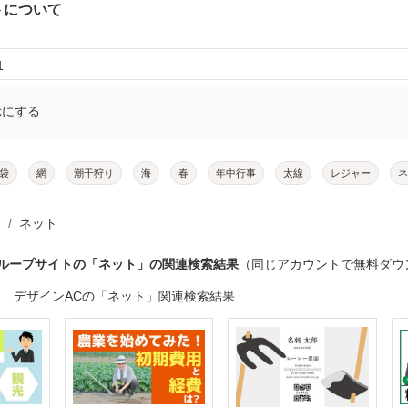
トについて
1
示にする
袋
網
潮干狩り
海
春
年中行事
太線
レジャー
ネ
ネット
グループサイトの「ネット」の関連検索結果
（同じアカウントで無料ダウ
デザインACの「ネット」関連検索結果