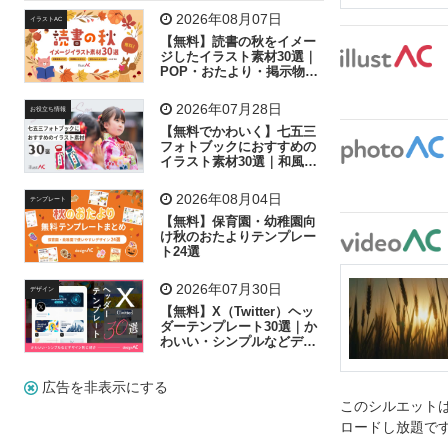
飛行機
グラフ
ビル
魚
家族
書類
2026年08月07日
イラストAC
【無料】読書の秋をイメー
歩く
工場
会社
太陽
キラキラ
ジしたイラスト素材30選｜
POP・おたより・掲示物に
おすすめ
人物
虫眼鏡
花火
電車
ビジネス
2026年07月28日
お役立ち情報
子供
作業員
葉
相談
ピクトグラム
【無料でかわいく】七五三
フォトブックにおすすめの
イラスト素材30選｜和風の
飾り付け素材が揃う
2026年08月04日
テンプレート
【無料】保育園・幼稚園向
け秋のおたよりテンプレー
ト24選
2026年07月30日
デザイン
【無料】X（Twitter）ヘッ
ダーテンプレート30選｜か
わいい・シンプルなどデザ
イン別に紹介
広告を非表示にする
このシルエットは
ロードし放題で