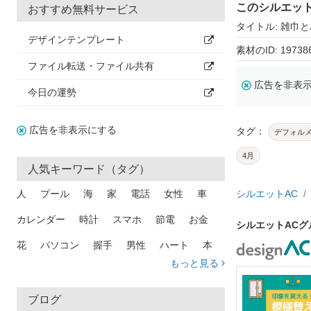
このシルエッ
おすすめ無料サービス
タイトル: 雑巾
デザインテンプレート
素材のID: 19738
ファイル転送・ファイル共有
広告を非表
今日の運勢
広告を非表示にする
タグ：
デフォル
4月
人気キーワード（タグ）
人
プール
海
家
電話
女性
車
シルエットAC
カレンダー
時計
スマホ
節電
お金
シルエットAC
花
パソコン
握手
男性
ハート
本
もっと見る
矢印
猫
手
メール
トラック
木
犬
吹き出し
カメラ
星
プレゼント
ブログ