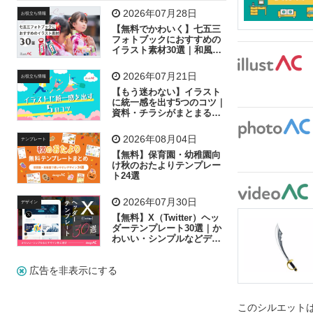
飛行機
グラフ
ビル
魚
家族
書類
2026年07月28日
お役立ち情報
【無料でかわいく】七五三
歩く
工場
会社
太陽
キラキラ
フォトブックにおすすめの
イラスト素材30選｜和風の
飾り付け素材が揃う
人物
虫眼鏡
花火
電車
ビジネス
2026年07月21日
お役立ち情報
子供
作業員
葉
相談
ピクトグラム
【もう迷わない】イラスト
に統一感を出す5つのコツ｜
資料・チラシがまとまるフ
リー素材の選び方
2026年08月04日
テンプレート
【無料】保育園・幼稚園向
け秋のおたよりテンプレー
ト24選
2026年07月30日
デザイン
【無料】X（Twitter）ヘッ
ダーテンプレート30選｜か
わいい・シンプルなどデザ
イン別に紹介
広告を非表示にする
このシルエットは