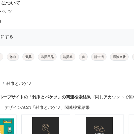
トについて
とバケツ
6
示にする
メ
雑巾
道具
清掃用品
清掃業
春
新生活
掃除当番
雑巾とバケツ
グループサイトの「雑巾とバケツ」の関連検索結果
（同じアカウントで無
デザインACの「雑巾とバケツ」関連検索結果