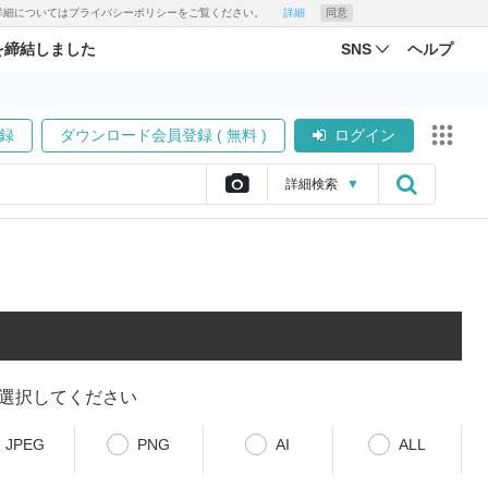
す。詳細についてはプライバシーポリシーをご覧ください。
詳細
同意
を締結しました
SNS
ヘルプ
録
ダウンロード会員登録 ( 無料 )
ログイン
詳細
検索
▼
選択してください
JPEG
PNG
AI
ALL