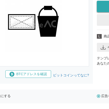
L
商
テンプ
あなた
BTCアドレスを確認
ビットコインってなに?
示にする
広告