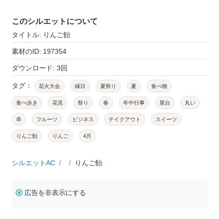
このシルエットについて
タイトル: りんご飴
素材のID: 197354
ダウンロード: 3回
タグ：
花火大会
縁日
夏祭り
夏
食べ物
食べ歩き
花見
祭り
春
年中行事
屋台
丸い
串
フルーツ
ビジネス
テイクアウト
スイーツ
りんご飴
りんご
4月
シルエットAC
りんご飴
広告を非表示にする