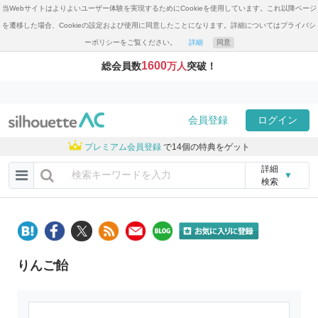
当Webサイトはよりよいユーザー体験を実現するためにCookieを使用しています。これ以降ページ
を遷移した場合、Cookieの設定および使用に同意したことになります。詳細についてはプライバシ
ーポリシーをご覧ください。
詳細
同意
1600
総会員数
万人
突破！
会員登録
ログイン
プレミアム会員登録
で14個の特典をゲット
詳細
▼
検索
りんご飴