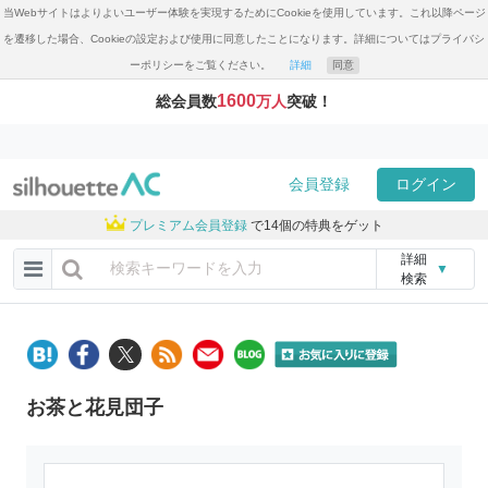
当Webサイトはよりよいユーザー体験を実現するためにCookieを使用しています。これ以降ページ
を遷移した場合、Cookieの設定および使用に同意したことになります。詳細についてはプライバシ
ーポリシーをご覧ください。
詳細
同意
1600
総会員数
万人
突破！
会員登録
ログイン
プレミアム会員登録
で14個の特典をゲット
詳細
▼
検索
お茶と花見団子