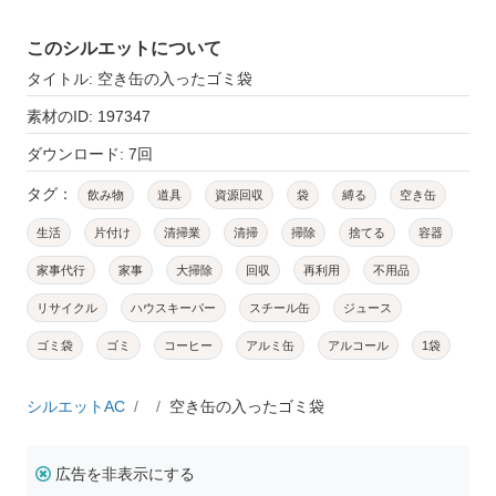
このシルエットについて
タイトル: 空き缶の入ったゴミ袋
素材のID: 197347
ダウンロード: 7回
タグ：
飲み物
道具
資源回収
袋
縛る
空き缶
生活
片付け
清掃業
清掃
掃除
捨てる
容器
家事代行
家事
大掃除
回収
再利用
不用品
リサイクル
ハウスキーパー
スチール缶
ジュース
ゴミ袋
ゴミ
コーヒー
アルミ缶
アルコール
1袋
シルエットAC
空き缶の入ったゴミ袋
広告を非表示にする