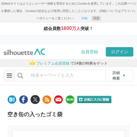
当Webサイトはよりよいユーザー体験を実現するためにCookieを使用しています。これ以降ページ
を遷移した場合、Cookieの設定および使用に同意したことになります。詳細についてはプライバシ
ーポリシーをご覧ください。
詳細
同意
1600
総会員数
万人
突破！
会員登録
ログイン
プレミアム会員登録
で14個の特典をゲット
詳細
▼
検索
空き缶の入ったゴミ袋