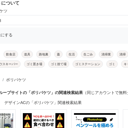
トについて
バケツ
8
示にする
飲食店
道具
路地裏
蓋
生活
生ごみ
清掃業
清掃
ウスキーパー
ゴミ置き場
ゴミ捨て場
ゴミステーション
ゴミ
キ
ポリバケツ
グループサイトの「ポリバケツ」の関連検索結果
（同じアカウントで無料
デザインACの「ポリバケツ」関連検索結果