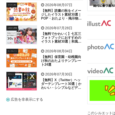
飛行機
グラフ
ビル
魚
家族
書類
2026年08月07日
イラストAC
【無料】読書の秋をイメー
歩く
工場
会社
太陽
キラキラ
ジしたイラスト素材30選｜
POP・おたより・掲示物に
おすすめ
人物
虫眼鏡
花火
電車
ビジネス
2026年07月28日
お役立ち情報
子供
作業員
葉
相談
ピクトグラム
【無料でかわいく】七五三
フォトブックにおすすめの
イラスト素材30選｜和風の
飾り付け素材が揃う
2026年08月04日
テンプレート
【無料】保育園・幼稚園向
け秋のおたよりテンプレー
ト24選
2026年07月30日
デザイン
【無料】X（Twitter）ヘッ
ダーテンプレート30選｜か
わいい・シンプルなどデザ
イン別に紹介
広告を非表示にする
このシルエットは