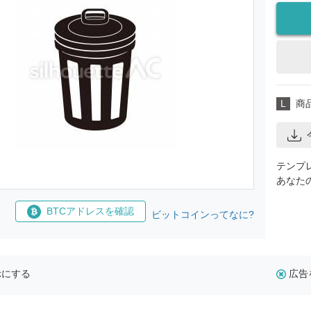
L
商
テンプ
あなた
BTCアドレスを確認
ビットコインってなに?
示にする
広告