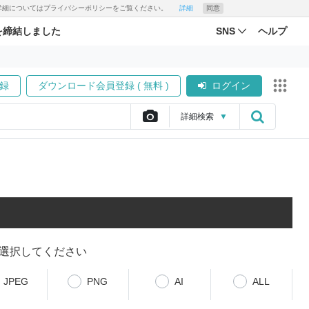
す。詳細についてはプライバシーポリシーをご覧ください。
詳細
同意
を締結しました
SNS
ヘルプ
録
ダウンロード会員登録 ( 無料 )
ログイン
詳細
検索
▼
選択してください
JPEG
PNG
AI
ALL