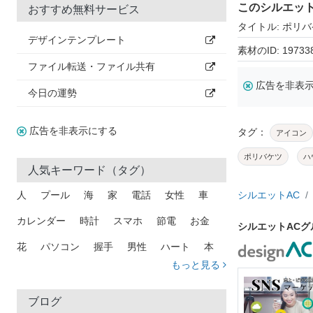
このシルエッ
おすすめ無料サービス
タイトル: ポリ
デザインテンプレート
素材のID: 19733
ファイル転送・ファイル共有
広告を非表
今日の運勢
広告を非表示にする
タグ：
アイコン
ポリバケツ
ハ
人気キーワード（タグ）
人
プール
海
家
電話
女性
車
シルエットAC
カレンダー
時計
スマホ
節電
お金
シルエットAC
花
パソコン
握手
男性
ハート
本
もっと見る
矢印
猫
手
メール
トラック
木
犬
吹き出し
カメラ
星
プレゼント
ブログ