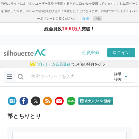
当Webサイトはよりよいユーザー体験を実現するためにCookieを使用しています。これ以降ページ
を遷移した場合、Cookieの設定および使用に同意したことになります。詳細についてはプライバシ
ーポリシーをご覧ください。
詳細
同意
1600
総会員数
万人
突破！
会員登録
ログイン
プレミアム会員登録
で14個の特典をゲット
詳細
▼
検索
箒とちりとり