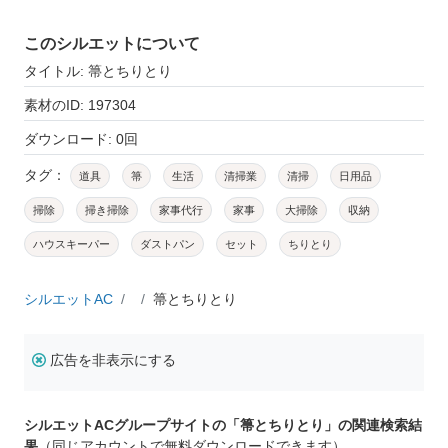
このシルエットについて
タイトル: 箒とちりとり
素材のID: 197304
ダウンロード: 0回
タグ：
道具
箒
生活
清掃業
清掃
日用品
掃除
掃き掃除
家事代行
家事
大掃除
収納
ハウスキーパー
ダストパン
セット
ちりとり
シルエットAC
箒とちりとり
広告を非表示にする
シルエットACグループサイトの「箒とちりとり」の関連検索結
果
（同じアカウントで無料ダウンロードできます）