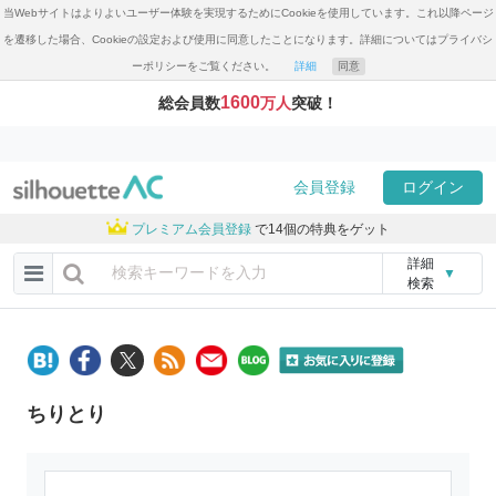
当Webサイトはよりよいユーザー体験を実現するためにCookieを使用しています。これ以降ページ
を遷移した場合、Cookieの設定および使用に同意したことになります。詳細についてはプライバシ
ーポリシーをご覧ください。
詳細
同意
1600
総会員数
万人
突破！
会員登録
ログイン
プレミアム会員登録
で14個の特典をゲット
詳細
▼
検索
ちりとり