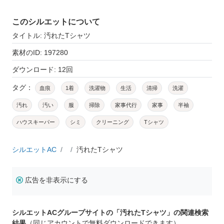
このシルエットについて
タイトル: 汚れたTシャツ
素材のID: 197280
ダウンロード: 12回
タグ：
血痕
1着
洗濯物
生活
清掃
洗濯
汚れ
汚い
服
掃除
家事代行
家事
半袖
ハウスキーパー
シミ
クリーニング
Tシャツ
シルエットAC
汚れたTシャツ
広告を非表示にする
シルエットACグループサイトの「汚れたTシャツ」の関連検索
結果
（同じアカウントで無料ダウンロードできます）