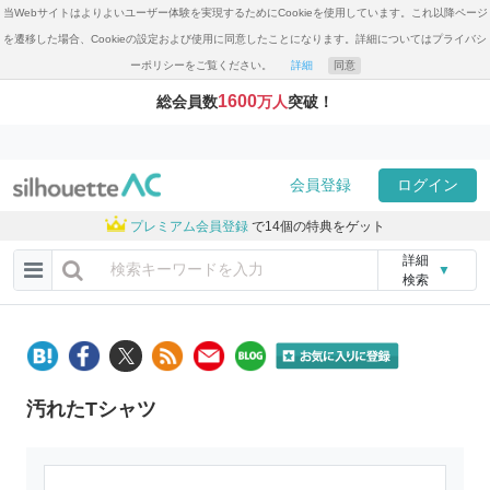
当Webサイトはよりよいユーザー体験を実現するためにCookieを使用しています。これ以降ページ
を遷移した場合、Cookieの設定および使用に同意したことになります。詳細についてはプライバシ
ーポリシーをご覧ください。
詳細
同意
1600
総会員数
万人
突破！
会員登録
ログイン
プレミアム会員登録
で14個の特典をゲット
詳細
▼
検索
汚れたTシャツ