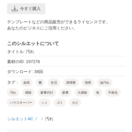
今すぐ購入
テンプレートなどの商品販売ができるライセンスです。
あなたのビジネスにご活用ください。
このシルエットについて
タイトル: 汚れ
素材のID: 197276
ダウンロード: 38回
タグ：
血痕
菌
生活
清掃業
清掃
油汚れ
汚れ
掃除
家事代行
家事
大掃除
埃
不衛生
ハウスキーパー
シミ
ゴミ
カビ
シルエットAC
汚れ