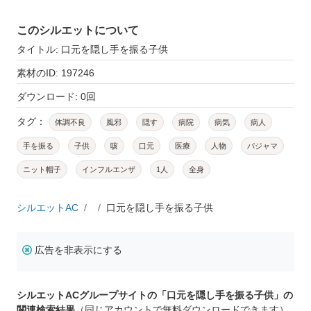
このシルエットについて
タイトル: 口元を隠し手を振る子供
素材のID: 197246
ダウンロード: 0回
タグ：
体調不良
風邪
隠す
病院
病気
病人
手を振る
子供
咳
口元
医療
人物
パジャマ
ニット帽子
インフルエンザ
1人
全身
シルエットAC
口元を隠し手を振る子供
広告を非表示にする
シルエットACグループサイトの「口元を隠し手を振る子供」の
関連検索結果
（同じアカウントで無料ダウンロードできます）