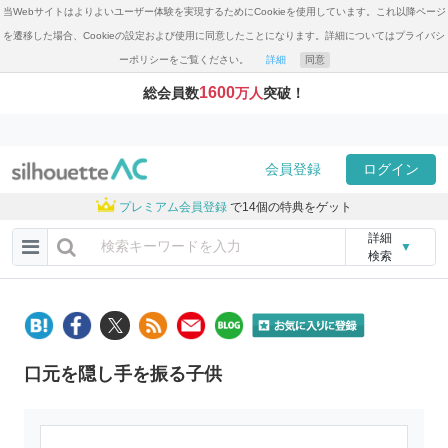
当Webサイトはよりよいユーザー体験を実現するためにCookieを使用しています。これ以降ページ
を遷移した場合、Cookieの設定および使用に同意したことになります。詳細についてはプライバシ
ーポリシーをご覧ください。
詳細
同意
1600
総会員数
万人
突破！
会員登録
ログイン
プレミアム会員登録
で14個の特典をゲット
詳細
▼
検索
口元を隠し手を振る子供