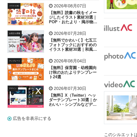
飛行機
グラフ
ビル
魚
家族
書類
2026年08月07日
イラストAC
【無料】読書の秋をイメー
歩く
工場
会社
太陽
キラキラ
ジしたイラスト素材30選｜
POP・おたより・掲示物に
おすすめ
人物
虫眼鏡
花火
電車
ビジネス
2026年07月28日
お役立ち情報
子供
作業員
葉
相談
ピクトグラム
【無料でかわいく】七五三
フォトブックにおすすめの
イラスト素材30選｜和風の
飾り付け素材が揃う
2026年08月04日
テンプレート
【無料】保育園・幼稚園向
け秋のおたよりテンプレー
ト24選
2026年07月30日
デザイン
【無料】X（Twitter）ヘッ
ダーテンプレート30選｜か
わいい・シンプルなどデザ
イン別に紹介
広告を非表示にする
このシルエットは