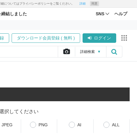
す。詳細についてはプライバシーポリシーをご覧ください。
詳細
同意
を締結しました
SNS
ヘルプ
録
ダウンロード会員登録 ( 無料 )
ログイン
詳細
検索
▼
選択してください
JPEG
PNG
AI
ALL