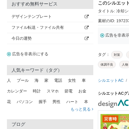
このシルエッ
おすすめ無料サービス
タイトル: 冷却
デザインテンプレート
素材のID: 19723
ファイル転送・ファイル共有
広告を非表
今日の運勢
広告を非表示にする
タグ：
対策
体調不良
人物
人気キーワード（タグ）
人
プール
海
家
電話
女性
車
シルエットAC
カレンダー
時計
スマホ
節電
お金
シルエットAC
花
パソコン
握手
男性
ハート
本
もっと見る
矢印
猫
手
メール
トラック
木
犬
吹き出し
カメラ
星
プレゼント
ブログ