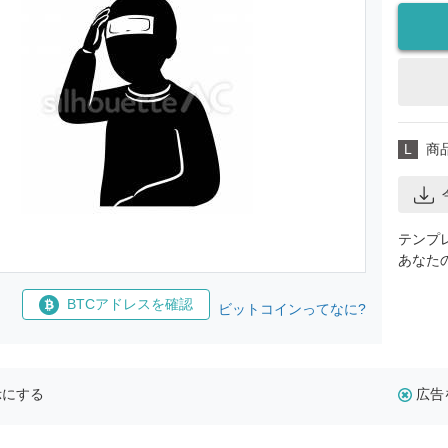
L
商
テンプ
あなた
BTCアドレスを確認
ビットコインってなに?
示にする
広告