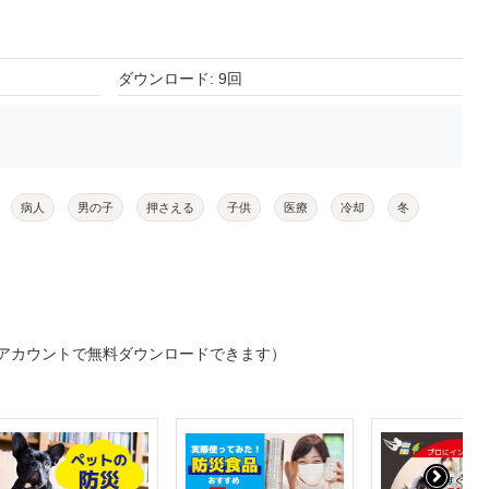
ダウンロード: 9回
病人
男の子
押さえる
子供
医療
冷却
冬
アカウントで無料ダウンロードできます）