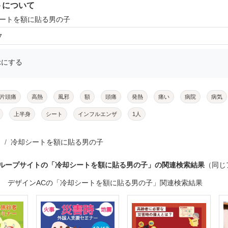
トについて
シートを額に貼る男の子
7
示にする
片頭痛
高熱
風邪
額
頭痛
発熱
痛い
病院
病気
上半身
シート
インフルエンザ
1人
冷却シートを額に貼る男の子
グループサイトの「冷却シートを額に貼る男の子」の関連検索結果
（同じ
デザインACの「冷却シートを額に貼る男の子」関連検索結果