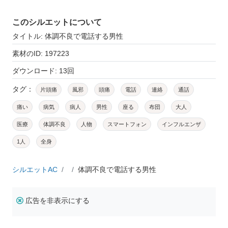
このシルエットについて
タイトル: 体調不良で電話する男性
素材のID: 197223
ダウンロード: 13回
タグ：
片頭痛
風邪
頭痛
電話
連絡
通話
痛い
病気
病人
男性
座る
布団
大人
医療
体調不良
人物
スマートフォン
インフルエンザ
1人
全身
シルエットAC
体調不良で電話する男性
広告を非表示にする