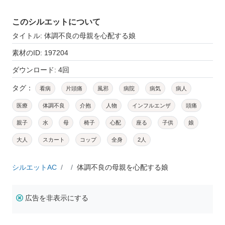
このシルエットについて
タイトル: 体調不良の母親を心配する娘
素材のID: 197204
ダウンロード: 4回
タグ：
看病
片頭痛
風邪
病院
病気
病人
医療
体調不良
介抱
人物
インフルエンザ
頭痛
親子
水
母
椅子
心配
座る
子供
娘
大人
スカート
コップ
全身
2人
シルエットAC
体調不良の母親を心配する娘
広告を非表示にする