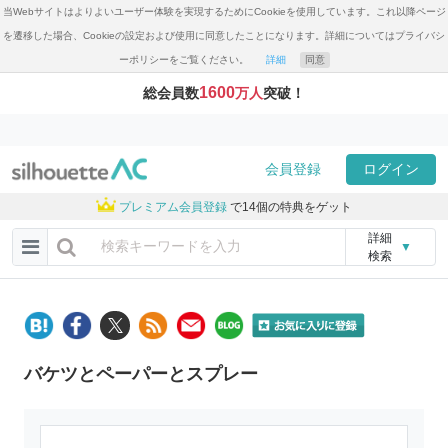
当Webサイトはよりよいユーザー体験を実現するためにCookieを使用しています。これ以降ページ
を遷移した場合、Cookieの設定および使用に同意したことになります。詳細についてはプライバシ
ーポリシーをご覧ください。
詳細
同意
1600
総会員数
万人
突破！
会員登録
ログイン
プレミアム会員登録
で14個の特典をゲット
詳細
▼
検索
バケツとペーパーとスプレー