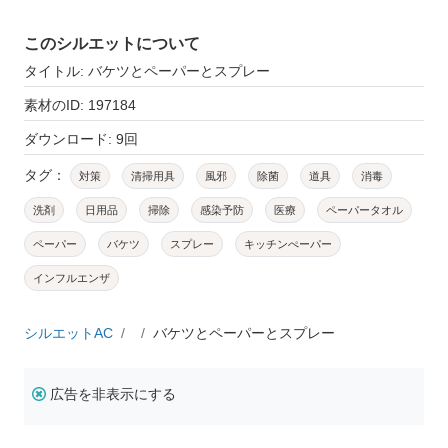
このシルエットについて
タイトル: バケツとペーパーとスプレー
素材のID: 197184
ダウンロード: 9回
タグ：
対策
清掃用具
風邪
除菌
道具
消毒
洗剤
日用品
掃除
感染予防
医療
ペーパータオル
ペーパー
バケツ
スプレー
キッチンぺーパー
インフルエンザ
シルエットAC
バケツとペーパーとスプレー
広告を非表示にする