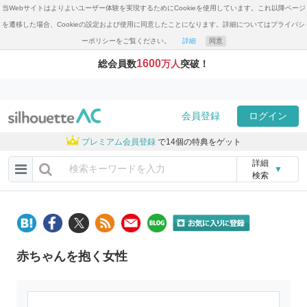
当Webサイトはよりよいユーザー体験を実現するためにCookieを使用しています。これ以降ページ
を遷移した場合、Cookieの設定および使用に同意したことになります。詳細についてはプライバシ
ーポリシーをご覧ください。
詳細
同意
1600
総会員数
万人
突破！
会員登録
ログイン
プレミアム会員登録
で14個の特典をゲット
詳細
▼
検索
赤ちゃんを抱く女性