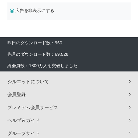
広告を非表示にする
昨日のダウンロード数：960
先月のダウンロード数：69,528
総会員数：1600万人を突破しました
シルエットについて
会員登録
プレミアム会員サービス
ヘルプ＆ガイド
グループサイト