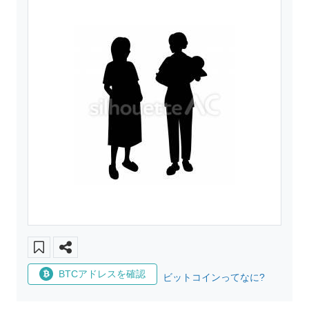
BTCアドレスを確認
ビットコインってなに?