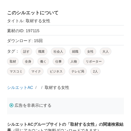
このシルエットについて
タイトル: 取材する女性
素材のID: 197115
ダウンロード: 15回
タグ：
話す
職業
社会人
就職
女性
大人
取材
全身
働く
仕事
人物
リポーター
マスコミ
マイク
ビジネス
テレビ局
2人
シルエットAC
取材する女性
広告を非表示にする
シルエットACグループサイトの「取材する女性」の関連検索結
果
（同じアカウントで無料ダウンロードできます）