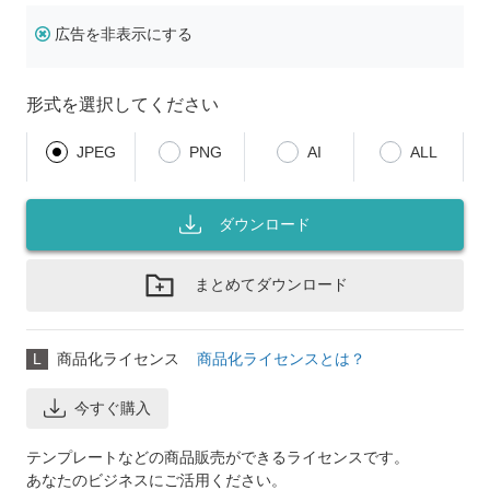
広告を非表示にする
形式を選択してください
JPEG
PNG
AI
ALL
ダウンロード
まとめてダウンロード
L
商品化ライセンス
商品化ライセンスとは？
今すぐ購入
テンプレートなどの商品販売ができるライセンスです。
あなたのビジネスにご活用ください。