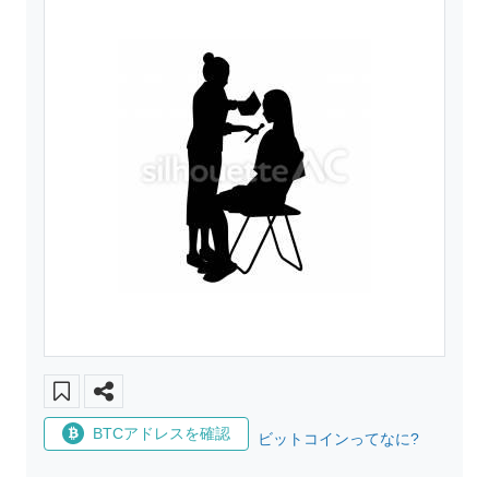
BTCアドレスを確認
ビットコインってなに?