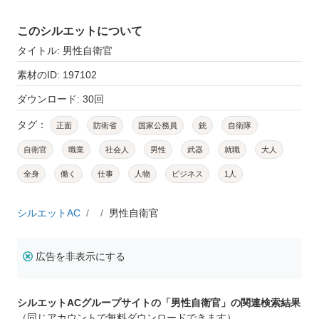
このシルエットについて
タイトル: 男性自衛官
素材のID: 197102
ダウンロード: 30回
タグ：
正面
防衛省
国家公務員
銃
自衛隊
自衛官
職業
社会人
男性
武器
就職
大人
全身
働く
仕事
人物
ビジネス
1人
シルエットAC
男性自衛官
広告を非表示にする
シルエットACグループサイトの「男性自衛官」の関連検索結果
（同じアカウントで無料ダウンロードできます）