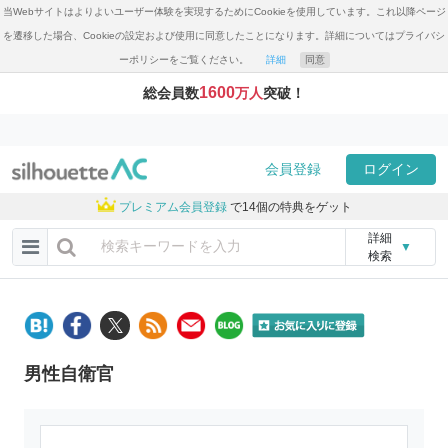
当Webサイトはよりよいユーザー体験を実現するためにCookieを使用しています。これ以降ページ
を遷移した場合、Cookieの設定および使用に同意したことになります。詳細についてはプライバシ
ーポリシーをご覧ください。
詳細
同意
1600
総会員数
万人
突破！
会員登録
ログイン
プレミアム会員登録
で14個の特典をゲット
詳細
▼
検索
男性自衛官