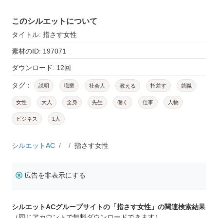
このシルエットについて
タイトル: 指さす女性
素材のID: 197071
ダウンロード: 12回
タグ：
説明
職業
社会人
教える
指差す
就職
女性
大人
全身
先生
働く
仕事
人物
ビジネス
1人
シルエットAC
指さす女性
広告を非表示にする
シルエットACグループサイトの「指さす女性」の関連検索結果
（同じアカウントで無料ダウンロードできます）