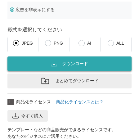
広告を非表示にする
形式を選択してください
JPEG
PNG
AI
ALL
ダウンロード
まとめてダウンロード
L
商品化ライセンス
商品化ライセンスとは？
今すぐ購入
テンプレートなどの商品販売ができるライセンスです。
あなたのビジネスにご活用ください。