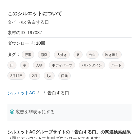
このシルエットについて
タイトル: 告白する口
素材のID: 197037
ダウンロード: 10回
タグ：
行事
恋愛
大好き
唇
告白
吹き出し
口
冬
人物
ボディパーツ
バレンタイン
ハート
2月14日
2月
1人
口元
シルエットAC
告白する口
広告を非表示にする
シルエットACグループサイトの「告白する口」の関連検索結果
（同じアカウントで無料ダウンロードできます）