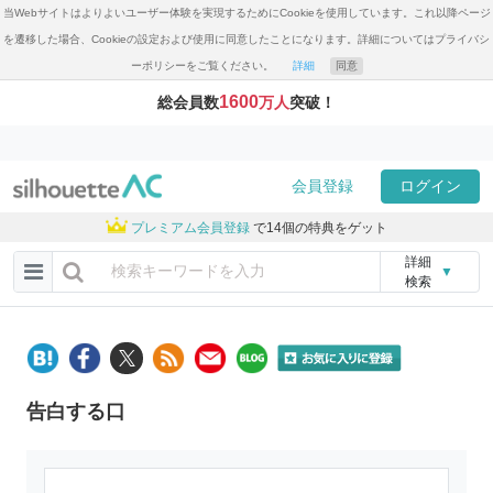
当Webサイトはよりよいユーザー体験を実現するためにCookieを使用しています。これ以降ページ
を遷移した場合、Cookieの設定および使用に同意したことになります。詳細についてはプライバシ
ーポリシーをご覧ください。
詳細
同意
1600
総会員数
万人
突破！
会員登録
ログイン
プレミアム会員登録
で14個の特典をゲット
詳細
▼
検索
告白する口