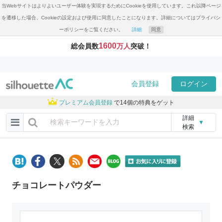
当Webサイトはよりよいユーザー体験を実現するためにCookieを使用しています。これ以降ページ
を遷移した場合、Cookieの設定および使用に同意したことになります。詳細についてはプライバシ
ーポリシーをご覧ください。
詳細
同意
1600
総会員数
万人
突破！
会員登録
ログイン
プレミアム会員登録
で14個の特典をゲット
詳細
▼
検索
チョコレートパウダー