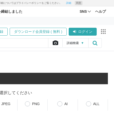
す。詳細についてはプライバシーポリシーをご覧ください。
詳細
同意
を締結しました
SNS
ヘルプ
録
ダウンロード会員登録 ( 無料 )
ログイン
詳細
検索
▼
選択してください
JPEG
PNG
AI
ALL