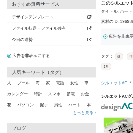
このシルエッ
おすすめ無料サービス
タイトル: ハート
デザインテンプレート
素材のID: 19698
ファイル転送・ファイル共有
広告を非表
今日の運勢
広告を非表示にする
タグ：
鍵
行
2月
人気キーワード（タグ）
人
プール
海
家
電話
女性
車
シルエットAC
カレンダー
時計
スマホ
節電
お金
シルエットACグ
花
パソコン
握手
男性
ハート
本
もっと見る
矢印
猫
手
メール
トラック
木
犬
吹き出し
カメラ
星
プレゼント
ブログ