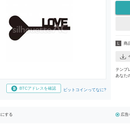
L
商
テンプ
あなた
BTCアドレスを確認
ビットコインってなに?
示にする
広告