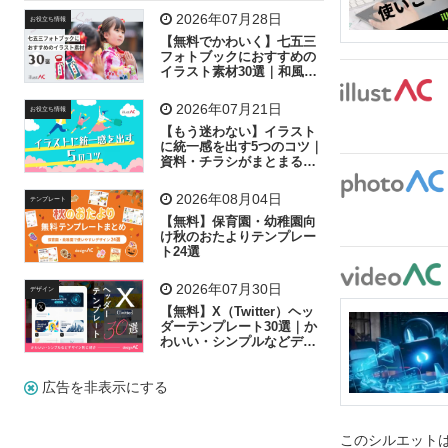
飛行機
グラフ
ビル
魚
家族
書類
2026年07月28日
お役立ち情報
【無料でかわいく】七五三
歩く
工場
会社
太陽
キラキラ
フォトブックにおすすめの
イラスト素材30選｜和風の
飾り付け素材が揃う
人物
虫眼鏡
花火
電車
ビジネス
2026年07月21日
お役立ち情報
子供
作業員
葉
相談
ピクトグラム
【もう迷わない】イラスト
に統一感を出す5つのコツ｜
資料・チラシがまとまるフ
リー素材の選び方
2026年08月04日
テンプレート
【無料】保育園・幼稚園向
け秋のおたよりテンプレー
ト24選
2026年07月30日
デザイン
【無料】X（Twitter）ヘッ
ダーテンプレート30選｜か
わいい・シンプルなどデザ
イン別に紹介
広告を非表示にする
このシルエットは