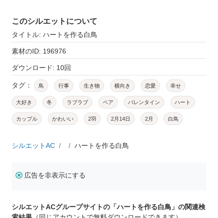
このシルエットについて
タイトル: ハートを作る白鳥
素材のID: 196976
ダウンロード: 10回
タグ：
鳥
行事
生き物
横向き
恋愛
幸せ
大好き
冬
ラブラブ
ペア
バレンタイン
ハート
カップル
かわいい
2羽
2月14日
2月
白鳥
シルエットAC
ハートを作る白鳥
広告を非表示にする
シルエットACグループサイトの「ハートを作る白鳥」の関連検
索結果
（同じアカウントで無料ダウンロードできます）