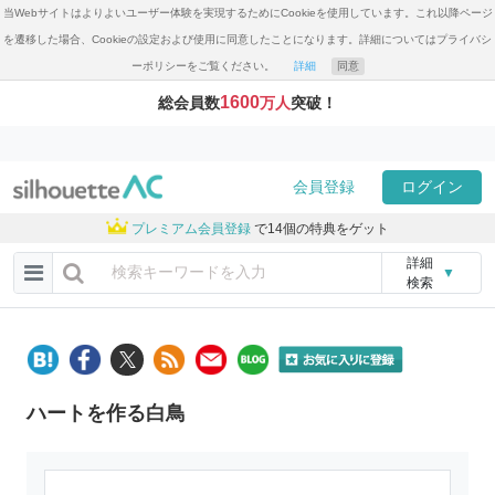
当Webサイトはよりよいユーザー体験を実現するためにCookieを使用しています。これ以降ページ
を遷移した場合、Cookieの設定および使用に同意したことになります。詳細についてはプライバシ
ーポリシーをご覧ください。
詳細
同意
1600
総会員数
万人
突破！
会員登録
ログイン
プレミアム会員登録
で14個の特典をゲット
詳細
▼
検索
ハートを作る白鳥