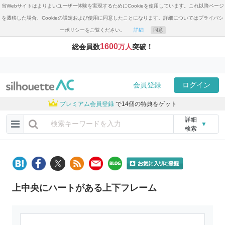
当Webサイトはよりよいユーザー体験を実現するためにCookieを使用しています。これ以降ページ
を遷移した場合、Cookieの設定および使用に同意したことになります。詳細についてはプライバシ
ーポリシーをご覧ください。
詳細
同意
1600
総会員数
万人
突破！
会員登録
ログイン
プレミアム会員登録
で14個の特典をゲット
詳細
▼
検索
上中央にハートがある上下フレーム