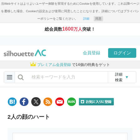
当Webサイトはよりよいユーザー体験を実現するためにCookieを使用しています。これ以降ページ
を遷移した場合、Cookieの設定および使用に同意したことになります。詳細についてはプライバシ
ーポリシーをご覧ください。
詳細
同意
1600
総会員数
万人
突破！
会員登録
ログイン
プレミアム会員登録
で14個の特典をゲット
詳細
▼
検索
2人の顔のハート