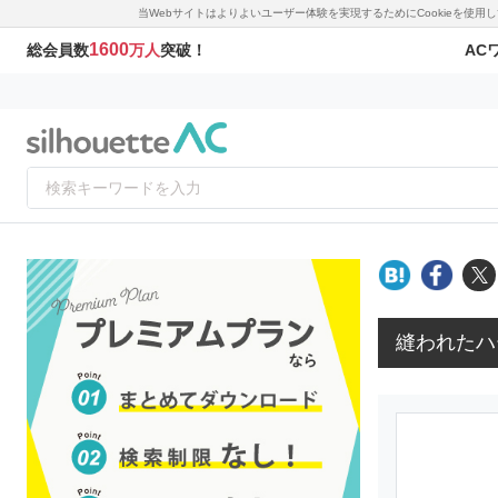
当Webサイトはよりよいユーザー体験を実現するためにCookieを使
1600
AC
総会員数
万人
突破！
縫われたハ