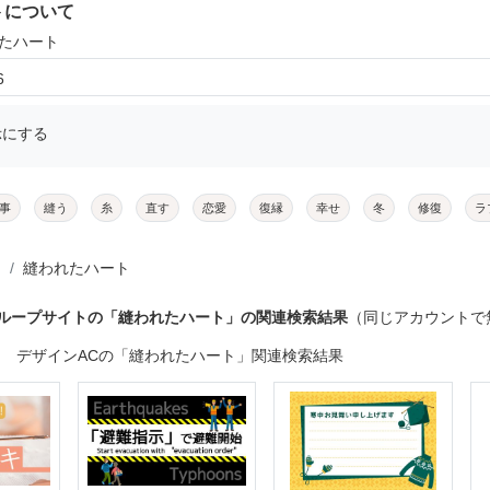
トについて
れたハート
6
示にする
事
縫う
糸
直す
恋愛
復縁
幸せ
冬
修復
ラ
縫われたハート
グループサイトの「縫われたハート」の関連検索結果
（同じアカウントで
デザインACの「縫われたハート」関連検索結果