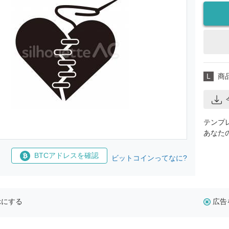
L
商
テンプ
あなた
BTCアドレスを確認
ビットコインってなに?
示にする
広告