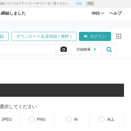
す。詳細についてはプライバシーポリシーをご覧ください。
詳細
同意
を締結しました
SNS
ヘルプ
録
ダウンロード会員登録 ( 無料 )
ログイン
詳細
検索
▼
選択してください
JPEG
PNG
AI
ALL