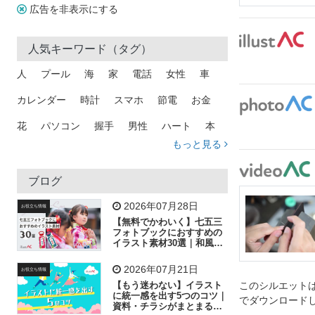
広告を非表示にする
人気キーワード（タグ）
人
プール
海
家
電話
女性
車
カレンダー
時計
スマホ
節電
お金
花
パソコン
握手
男性
ハート
本
もっと見る
矢印
猫
手
メール
トラック
木
犬
吹き出し
カメラ
星
プレゼント
ブログ
飛行機
グラフ
ビル
魚
家族
書類
2026年07月28日
お役立ち情報
【無料でかわいく】七五三
歩く
工場
会社
太陽
キラキラ
フォトブックにおすすめの
イラスト素材30選｜和風の
飾り付け素材が揃う
人物
虫眼鏡
花火
電車
ビジネス
2026年07月21日
お役立ち情報
子供
作業員
葉
相談
ピクトグラム
【もう迷わない】イラスト
このシルエットは
に統一感を出す5つのコツ｜
でダウンロード
資料・チラシがまとまるフ