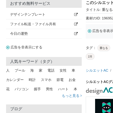
このシルエッ
おすすめ無料サービス
タイトル: 重な
デザインテンプレート
素材のID: 19695
ファイル転送・ファイル共有
広告を非表
今日の運勢
広告を非表示にする
タグ：
重なる
2月
人気キーワード（タグ）
人
プール
海
家
電話
女性
車
シルエットAC
カレンダー
時計
スマホ
節電
お金
シルエットAC
花
パソコン
握手
男性
ハート
本
もっと見る
矢印
猫
手
メール
トラック
木
犬
吹き出し
カメラ
星
プレゼント
ブログ