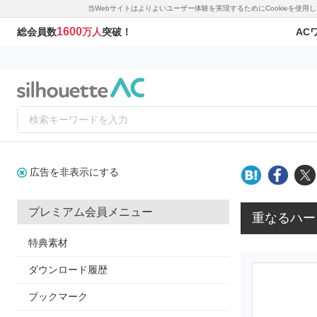
当Webサイトはよりよいユーザー体験を実現するためにCookieを使
1600
AC
総会員数
万人
突破！
広告を非表示にする
プレミアム会員メニュー
重なるハー
特典素材
ダウンロード履歴
ブックマーク