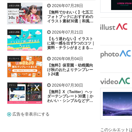
飛行機
グラフ
ビル
魚
家族
書類
2026年07月28日
お役立ち情報
【無料でかわいく】七五三
歩く
工場
会社
太陽
キラキラ
フォトブックにおすすめの
イラスト素材30選｜和風の
飾り付け素材が揃う
人物
虫眼鏡
花火
電車
ビジネス
2026年07月21日
お役立ち情報
子供
作業員
葉
相談
ピクトグラム
【もう迷わない】イラスト
に統一感を出す5つのコツ｜
資料・チラシがまとまるフ
リー素材の選び方
2026年08月04日
テンプレート
【無料】保育園・幼稚園向
け秋のおたよりテンプレー
ト24選
2026年07月30日
デザイン
【無料】X（Twitter）ヘッ
ダーテンプレート30選｜か
わいい・シンプルなどデザ
イン別に紹介
広告を非表示にする
このシルエットは