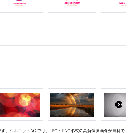
。シルエットAC では、JPG・PNG形式の高解像度画像が無料で