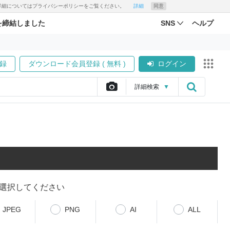
す。詳細についてはプライバシーポリシーをご覧ください。
詳細
同意
を締結しました
SNS
ヘルプ
録
ダウンロード会員登録 ( 無料 )
ログイン
詳細
検索
▼
選択してください
JPEG
PNG
AI
ALL