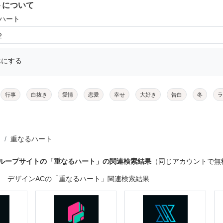
トについて
るハート
2
示にする
行事
白抜き
愛情
恋愛
幸せ
大好き
告白
冬
ラ
重なるハート
グループサイトの「重なるハート」の関連検索結果
（同じアカウントで無
デザインACの「重なるハート」関連検索結果