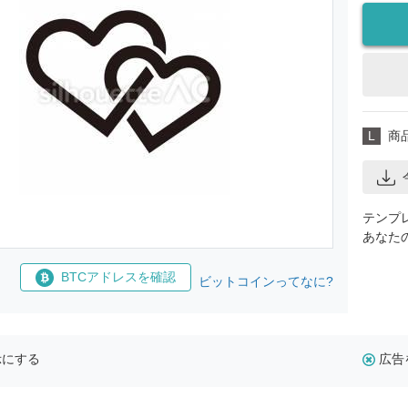
L
商
テンプ
あなた
BTCアドレスを確認
ビットコインってなに?
示にする
広告