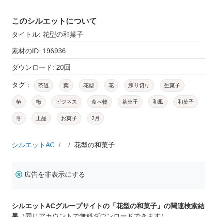
このシルエットについて
タイトル: 花型の和菓子
素材のID: 196936
ダウンロード: 20回
タグ：
茶道
葉
花型
花
練り切り
生菓子
椿
梅
ビジネス
食べ物
茶菓子
和風
和菓子
冬
上品
お菓子
2月
シルエットAC
花型の和菓子
広告を非表示にする
シルエットACグループサイトの「花型の和菓子」の関連検索結
果
（同じアカウントで無料ダウンロードできます）