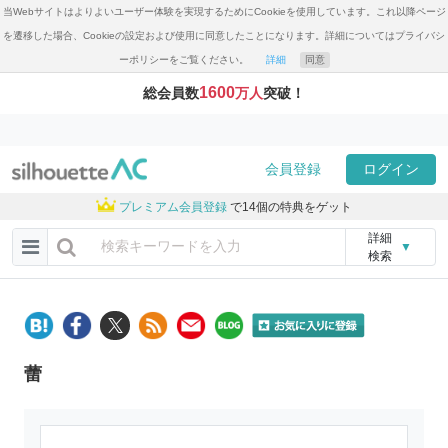
当Webサイトはよりよいユーザー体験を実現するためにCookieを使用しています。これ以降ページ
を遷移した場合、Cookieの設定および使用に同意したことになります。詳細についてはプライバシ
ーポリシーをご覧ください。
詳細
同意
1600
総会員数
万人
突破！
会員登録
ログイン
プレミアム会員登録
で14個の特典をゲット
詳細
▼
検索
蕾