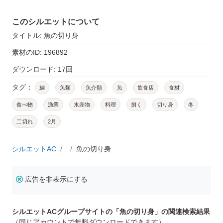
このシルエットについて
タイトル: 魚の切り身
素材のID: 196892
ダウンロード: 17回
タグ：
鯛
魚類
魚介類
魚
飲食店
食材
食べ物
漁業
水産物
料理
捌く
切り身
冬
二切れ
2月
シルエットAC
魚の切り身
広告を非表示にする
シルエットACグループサイトの「魚の切り身」の関連検索結果
（同じアカウントで無料ダウンロードできます）