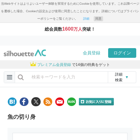
当Webサイトはよりよいユーザー体験を実現するためにCookieを使用しています。これ以降ページ
を遷移した場合、Cookieの設定および使用に同意したことになります。詳細についてはプライバシ
ーポリシーをご覧ください。
詳細
同意
1600
総会員数
万人
突破！
会員登録
ログイン
プレミアム会員登録
で14個の特典をゲット
詳細
▼
検索
魚の切り身