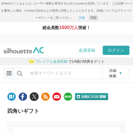
当Webサイトはよりよいユーザー体験を実現するためにCookieを使用しています。これ以降ページ
を遷移した場合、Cookieの設定および使用に同意したことになります。詳細についてはプライバシ
ーポリシーをご覧ください。
詳細
同意
1600
総会員数
万人
突破！
会員登録
ログイン
プレミアム会員登録
で14個の特典をゲット
詳細
▼
検索
四角いギフト