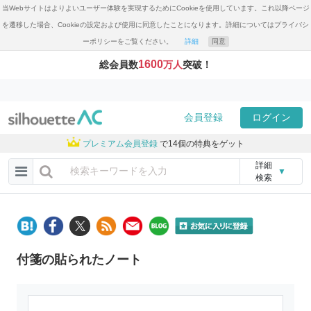
当Webサイトはよりよいユーザー体験を実現するためにCookieを使用しています。これ以降ページ
を遷移した場合、Cookieの設定および使用に同意したことになります。詳細についてはプライバシ
ーポリシーをご覧ください。
詳細
同意
1600
総会員数
万人
突破！
会員登録
ログイン
プレミアム会員登録
で14個の特典をゲット
詳細
▼
検索
付箋の貼られたノート