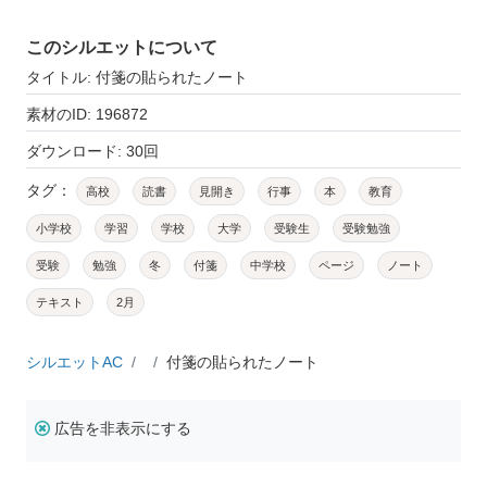
このシルエットについて
タイトル: 付箋の貼られたノート
素材のID: 196872
ダウンロード: 30回
タグ：
高校
読書
見開き
行事
本
教育
小学校
学習
学校
大学
受験生
受験勉強
受験
勉強
冬
付箋
中学校
ページ
ノート
テキスト
2月
シルエットAC
付箋の貼られたノート
広告を非表示にする